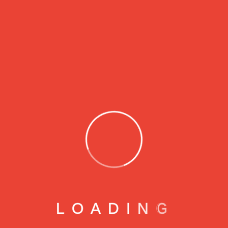
agosto 2023
Categories
Uncategorized
Serviços Digitais para que sua empresa torne-se
uma geradora de resultados 24h por dia e 7 dias
por semana.
L
O
A
D
I
N
G